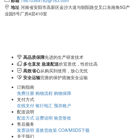
邮箱
15670369782@163.com
地址
河南省安阳市高新区金沙大道与朝阳路交叉口东南角5G产
业园5号厂房4层410室
高品质保障
先进的生产研发技术
多仓直发 急速配送
价宜质优，性价比高
高效省心
从购买到使用，放心无忧
安全运输
完善的保护措施安全运输
订购指南
免费注册
购物流程
购物保障
支付方式
在线支付
银行电汇
预存账户
配送说明
配送方式
运费说明
验货签收
售后服务
发票说明
退换货政策
COA/MSDS下载
关于我们