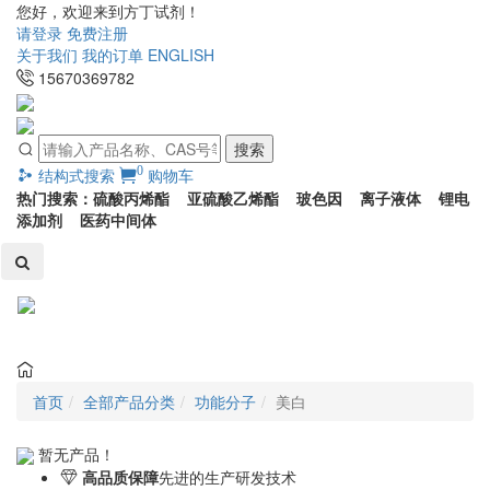
您好，欢迎来到方丁试剂！
请登录
免费注册
关于我们
我的订单
ENGLISH
15670369782
搜索
0
结构式搜索
购物车
热门搜索：硫酸丙烯酯 亚硫酸乙烯酯 玻色因 离子液体 锂电
添加剂 医药中间体
Toggl
naviga
首页
全部产品分类
功能分子
美白
暂无产品！
高品质保障
先进的生产研发技术